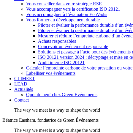
Vous conseiller dans votre stratégie RSE
Vous accompagner vers la certification ISO 20121
Vous accompagner à l’évaluation EcoVadis
Vous former au développement durable
Piloter et évaluer la performance durable d’u
Piloter et évaluer la performance durable d’un év
Mesurer et réduire l’empreinte carbone d’un évén
Achats responsables
Concevoir un événement responsable
Solutions et passage à l’acte pour des événements 
ISO 20121 version 2024 : décryptage et mise en 
Audit interne ISO 20121
Calculer l’empreinte carbone de votre prestation ou votr
Labelliser vos événements
CLIMEET
LEAD
Actualités
Quoi de neuf chez Green Evénements
Contact
The way we meet is a way to shape the world
Béatrice Eastham, fondatrice de Green Événements
The way we meet is a way to shape the world