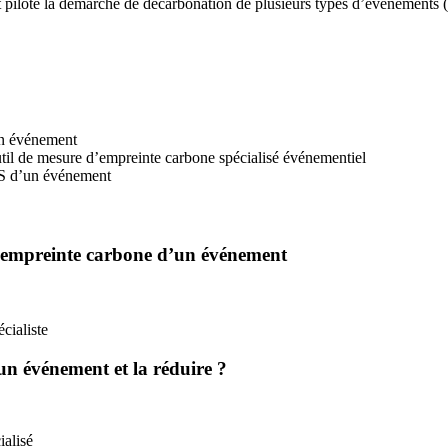
piloté la démarche de décarbonation de plusieurs types d’événements (
’un événement
util de mesure d’empreinte carbone spécialisé événementiel
ES d’un événement
l’empreinte carbone d’un événement
cialiste
n événement et la réduire ?
ialisé