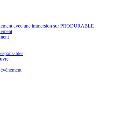
n événement avec une immersion sur PRODURABLE
énement
ement
responsables
œuvre
e événement